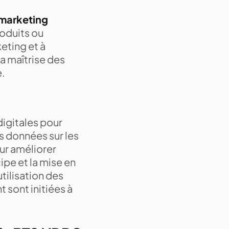
 marketing
roduits ou
keting et à
a maîtrise des
e.
digitales pour
s données sur les
our améliorer
cipe et la mise en
tilisation des
t sont initiées à