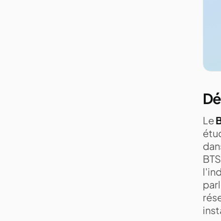
Dé
Le
étu
dans
BTS 
l'in
par
rése
ins