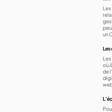
Les
rela
gest
peuv
un 
Les
Les
où i
de l
digi
web 
L’éq
Pou