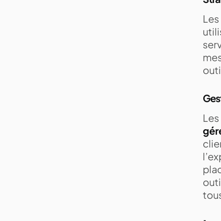
Les
util
serv
mesu
out
Gest
Les 
gére
clie
l’ex
plac
outi
tous