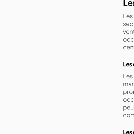
Le
Les
sect
vent
occu
cen
Les
Les
mark
prom
occ
peu
com
Les 