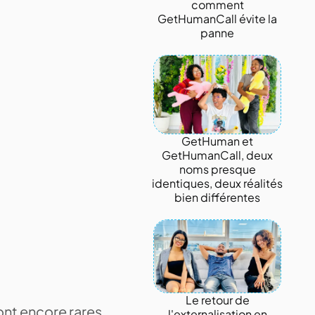
comment
GetHumanCall évite la
panne
GetHuman et
GetHumanCall, deux
noms presque
identiques, deux réalités
bien différentes
Le retour de
ont encore rares.
l'externalisation en