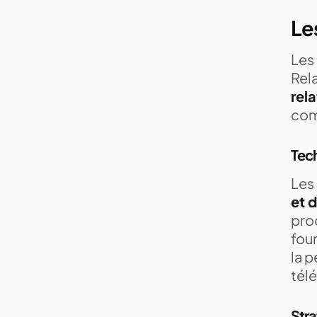
Le
Les 
Rel
rel
com
Tech
Les 
et 
pro
four
la 
tél
Stra