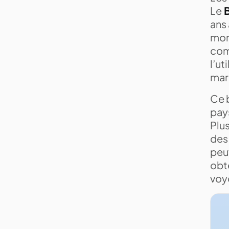
Le
B
ans 
mon
com
l’ut
mar
Ce b
pay
Plus
des 
peuv
obt
voy