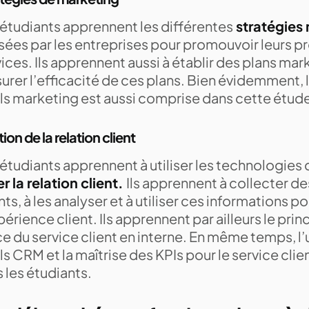
 étudiants apprennent les différentes
stratégies
isées par les entreprises pour promouvoir leurs p
ices. Ils apprennent aussi à établir des plans mar
rer l’efficacité de ces plans. Bien évidemment, l
ils marketing est aussi comprise dans cette étud
ion de la relation client
étudiants apprennent à utiliser les technologies 
r la relation client.
Ils apprennent à collecter de
nts, à les analyser et à utiliser ces informations p
périence client. Ils apprennent par ailleurs le prin
e du service client en interne. En même temps, l’u
ls CRM et la maîtrise des KPIs pour le service clien
 les étudiants.