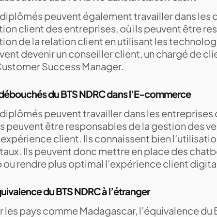
 diplômés peuvent également travailler dans les
tion client des entreprises, où ils peuvent être r
ion de la relation client en utilisant les technologi
ent devenir un conseiller client, un chargé de c
Customer Success Manager.
 débouchés du BTS NDRC dans l’E-commerce
 diplômés peuvent travailler dans les entrepris
ls peuvent être responsables de la gestion des ve
’expérience client. Ils connaissent bien l’utilisati
taux. Ils peuvent donc mettre en place des chatbo
ou rendre plus optimal l’expérience client digita
uivalence du BTS NDRC à l’étranger
r les pays comme Madagascar, l’équivalence du 