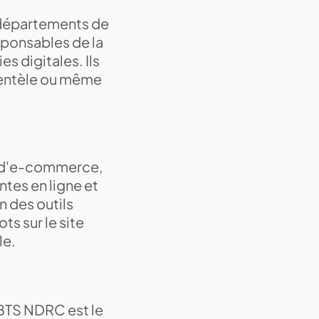
 départements de
esponsables de la
es digitales. Ils
lientèle ou même
es d'e-commerce,
ntes en ligne et
on des outils
ts sur le site
le.
BTS NDRC est le