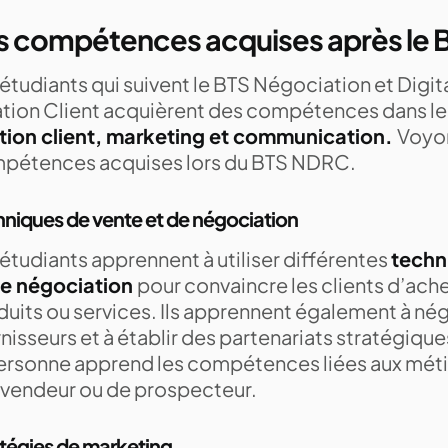
s compétences acquises après le
étudiants qui suivent le BTS Négociation et Digita
ation Client acquièrent des compétences dans le
ation client, marketing et communication.
Voyon
pétences acquises lors du BTS NDRC.
niques de vente et de négociation
étudiants apprennent à utiliser différentes
techn
de négociation
pour convaincre les clients d’ache
duits ou services. Ils apprennent également à nég
nisseurs et à établir des partenariats stratégiq
personne apprend les compétences liées aux méti
évendeur ou de prospecteur.
tégies de marketing