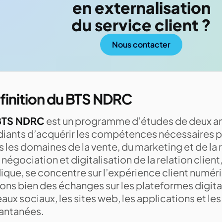
en externalisation
du service client ?
Nous contacter
finition du BTS NDRC
BTS NDRC
est un programme d’études de deux an
diants d’acquérir les compétences nécessaires po
 les domaines de la vente, du marketing et de la r
négociation et digitalisation de la relation cli
dique, se concentre sur l’expérience client numé
lons bien des échanges sur les plateformes digi
aux sociaux, les sites web, les applications et l
tantanées.