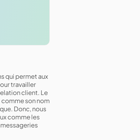
s qui permet aux
ur travailler
elation client. Le
ent, comme son nom
rique. Donc, nous
taux comme les
es messageries