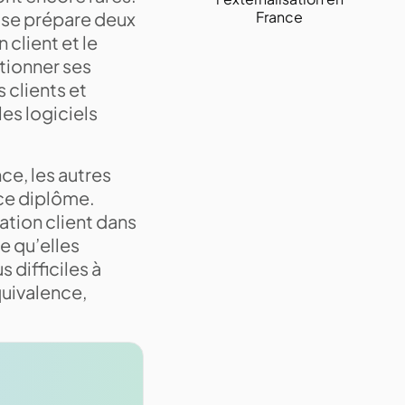
e se prépare deux
France
 client et le
tionner ses
clients et
es logiciels
ce, les autres
 ce diplôme.
lation client dans
e qu’elles
 difficiles à
uivalence,