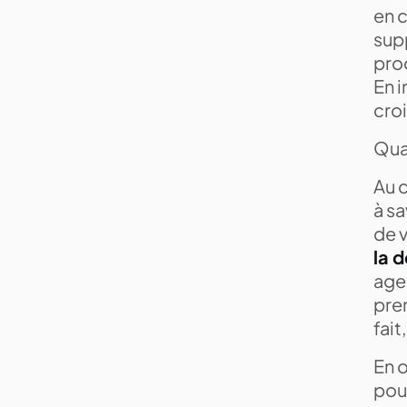
en c
sup
pro
En i
cro
Quan
Au c
à sa
de 
la 
age
prem
fait
En o
pour