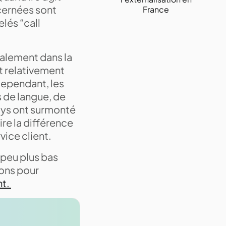
ncernées sont
France
lés “call
alement dans la
st relativement
Cependant, les
s de langue, de
pays ont surmonté
ire la différence
vice client.
 peu plus bas
sons pour
nt.