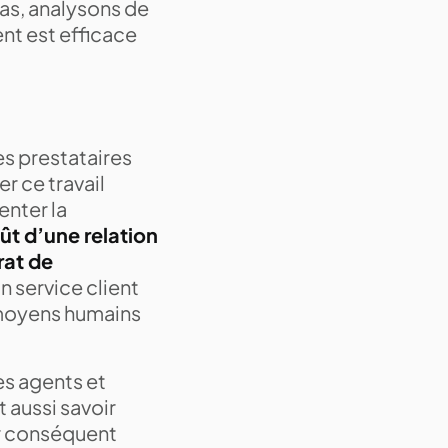
cas, analysons de
ent est efficace
s prestataires
r ce travail
nter la
ût d’une relation
rat de
n service client
s moyens humains
ces agents et
t aussi savoir
ar conséquent