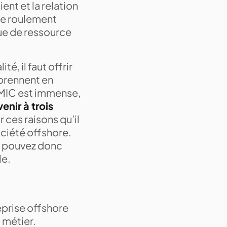
ent et la relation
 de roulement
que de ressource
té, il faut offrir
 prennent en
 SMIC est immense,
enir à trois
 ces raisons qu’il
ociété offshore.
us pouvez donc
le.
reprise offshore
 métier.