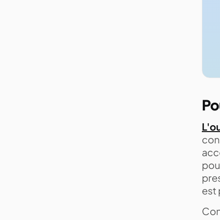
Po
L'o
cond
acc
pour
pres
est 
Conc