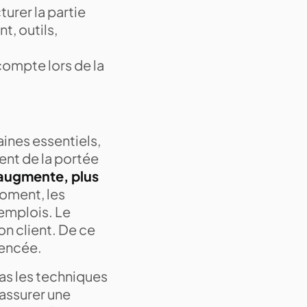
turer la partie
t, outils,
compte lors de la
aines essentiels,
vent de la portée
 augmente, plus
oment, les
 emplois. Le
ion client. De ce
luencée.
pas les techniques
 assurer une