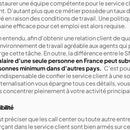
staurer une équipe compétente pour le service cli
ent. D’autant plus que ce métier possède un taux
é en raison des conditions de travail. Une politi
aine efficace pour cet emploi est alors requise.
 entendu, afin d’obtenir une relation client de quali
environnement de travail agréable aux agents qui
ge cette tâche. En outre, la différence entre le
salaire d’une seule personne en France peut subv
sonnes minimum dans d’autres pays.
C’est pour
indispensable de confier le service client à une s
xternalisation vous épargne tous ces détails, vo
s concentrer pleinement à votre activité principa
ibilité
aut préciser que les call center ou toute autre ent
çant dans le service client sont bien armés sur ce