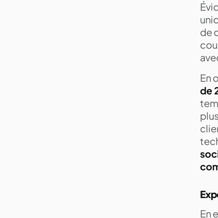
Évid
uni
de c
cou
avec
En 
de 
temp
plus
clie
tec
soci
com
Expe
En e