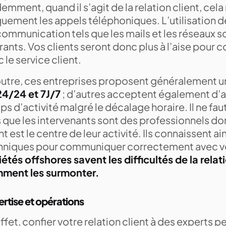
emment, quand il s’agit de la relation client, cel
quement les appels téléphoniques. L’utilisation 
ommunication tels que les mails et les réseaux s
rants. Vos clients seront donc plus à l’aise pou
 le service client.
outre, ces entreprises proposent généralement 
24/24 et 7J/7
; d’autres acceptent également d’a
s d’activité malgré le décalage horaire. Il ne fau
 que les intervenants sont des professionnels don
nt est le centre de leur activité. Ils connaissent ai
hniques pour communiquer correctement avec vo
étés offshores savent les difficultés de la relati
ment les surmonter.
rtise et opérations
ffet, confier votre relation client à des experts p