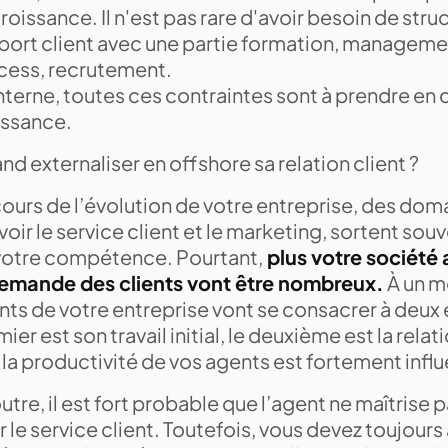
roissance. Il n'est pas rare d'avoir besoin de struc
port client avec une partie formation, managemen
cess, recrutement.
nterne, toutes ces contraintes sont à prendre en 
issance.
d externaliser en offshore sa relation client ?
ours de l’évolution de votre entreprise, des dom
voir le service client et le marketing, sortent sou
votre compétence. Pourtant,
plus votre société
demande des clients vont être nombreux.
À un m
nts de votre entreprise vont se consacrer à deux
ier est son travail initial, le deuxième est la relat
, la productivité de vos agents est fortement inf
utre, il est fort probable que l’agent ne maîtrise 
 le service client. Toutefois, vous devez toujours