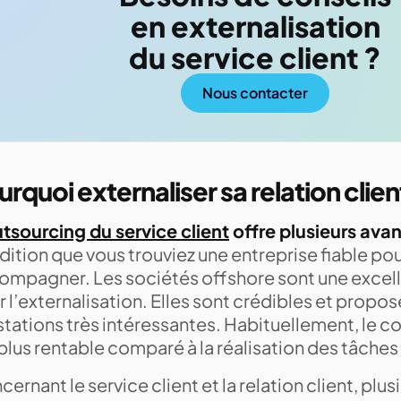
en externalisation
du service client ?
Nous contacter
urquoi externaliser sa relation clien
utsourcing du service client
offre plusieurs ava
ition que vous trouviez une entreprise fiable po
ompagner. Les sociétés offshore sont une excell
 l’externalisation. Elles sont crédibles et propo
tations très intéressantes. Habituellement, le co
plus rentable comparé à la réalisation des tâches
ernant le service client et la relation client, plu