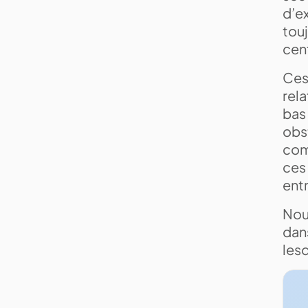
d’ex
tou
cen
Ces
rela
bas 
obst
com
ces 
entr
Nous
dan
les