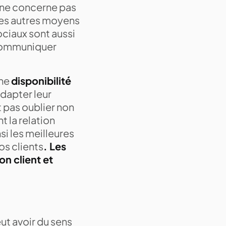
a ne concerne pas
des autres moyens
ociaux sont aussi
r communiquer
une
disponibilité
dapter leur
t pas oublier non
t la relation
nsi les meilleures
s clients
. Les
on client et
eut avoir du sens