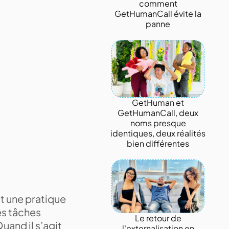
comment
GetHumanCall évite la
panne
GetHuman et
GetHumanCall, deux
noms presque
identiques, deux réalités
bien différentes
st une pratique
es tâches
Le retour de
uand il s’agit
l'externalisation en