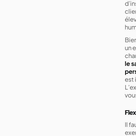
d’in
cli
élev
hum
Bien
un 
char
le 
per
est 
L’e
vou
Flex
Il f
exer