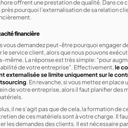
hore offrent une prestation de qualité. Dans ce 
 près pourquoi l’externalisation de sa relation cli
ancièrement.
cacité financière
s vous demandez peut-être pourquoi engager de
 le service client, alors que nous pouvons exécute
s-même. La réponse est très simple: “pour augme
abilité de votre entreprise”. Effectivement,
le co
ent externalisée se limite uniquement sur le cont
utsourcing
. En revanche, si vous mettez en place u
ein de votre entreprise, alors il faut planifier de
atériels.
lus, il ne s’agit pas que de cela, la formation de 
tretien de ces matériels sont à votre charge. Il fau
ter les demandes des clients. Il est nécessaire p