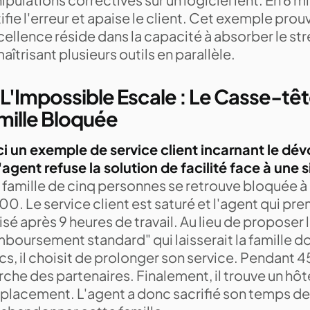
ifie l'erreur et apaise le client. Cet exemple pro
cellence réside dans la capacité à absorber le str
aîtrisant plusieurs outils en parallèle.
 L'Impossible Escale : Le Casse-têt
mille Bloquée
ci un exemple de service client incarnant le dé
'agent refuse la solution de facilité face à une s
famille de cinq personnes se retrouve bloquée à 
0. Le service client est saturé et l'agent qui pre
sé après 9 heures de travail. Au lieu de proposer 
boursement standard" qui laisserait la famille do
s, il choisit de prolonger son service. Pendant 45
che des partenaires. Finalement, il trouve un hôte
placement. L'agent a donc sacrifié son temps de