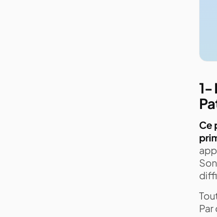
1- 
Pa
Ce 
pri
appe
Son 
diff
Tout
Par 