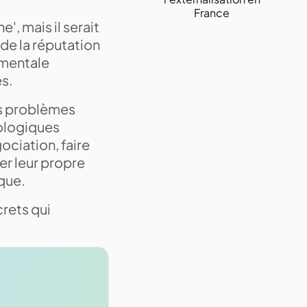
France
e', mais il serait
de la réputation
e mentale
s.
es problèmes
hologiques
gociation, faire
er leur propre
que.
crets qui