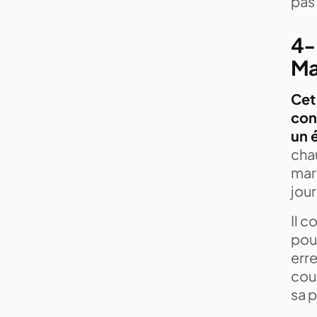
pas
4-
Ma
Cet
con
un 
cha
mar
jour
Il c
pour
erre
cour
sa p