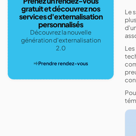
Prenez un rendez-vous
gratuit et découvrez nos
Le s
services d'externalisation
plus
personnalisés
d'un
Découvrez la nouvelle
ass
génération d'externalisation
2.0
Les
tec
comp
Prendre rendez-vous
pre
con
Pour
témo