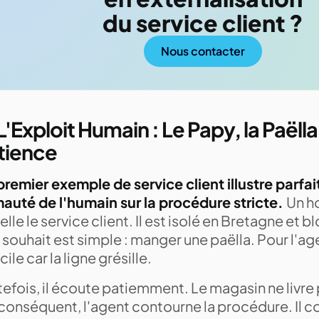
du service client ?
Nous contacter
L'Exploit Humain : Le Papy, la Paëlla 
tience
premier exemple de service client illustre parfa
mauté de l'humain sur la procédure stricte.
Un h
lle le service client. Il est isolé en Bretagne et b
souhait est simple : manger une paëlla. Pour l'age
icile car la ligne grésille.
efois, il écoute patiemment. Le magasin ne livre
conséquent, l'agent contourne la procédure. Il c