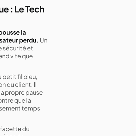
e : Le Tech
 pousse la
isateur perdu.
Un
e sécurité et
end vite que
petit fil bleu,
 du client. Il
 sa propre pause
ontre que la
tissement temps
 facette du