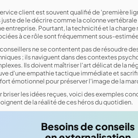
ervice client est souvent qualifié de 'première lign
 juste de le décrire comme la colonne vertébrale 
e entreprise. Pourtant, la technicité et la charg
ociées à ce rôle sont fréquemment sous-estimée
 conseillers ne se contentent pas de résoudre d
hniques ; ils naviguent dans des contextes psyc
lexes. Ils doivent maîtriser l'art délicat de la né
uve d'une empathie tactique immédiate et sacrifi
fort émotionnel pour préserver l'image de la mar
 briser les idées reçues, voici des exemples con
ignent de la réalité de ces héros du quotidien.
Besoins de conseils
en externalisation