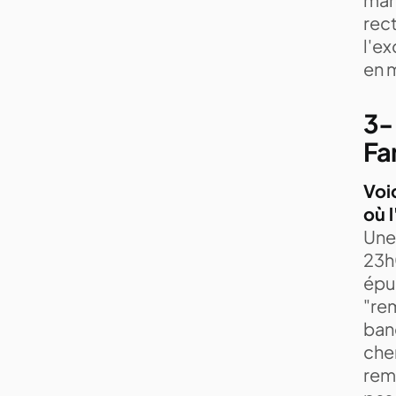
rect
l'ex
en m
3-
Fa
Voi
où l
Une 
23h0
épui
"rem
banc
cher
rem