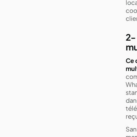
loc
coor
clie
2-
mu
Ce 
mul
com
Wha
stan
dans
tél
reç
Sans
mani