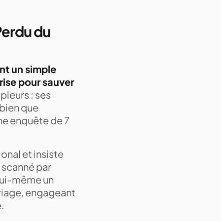
Perdu du
nt un simple
rise pour sauver
pleurs : ses
 bien que
ne enquête de 7
onal et insiste
, scanné par
s lui-même un
mariage, engageant
.