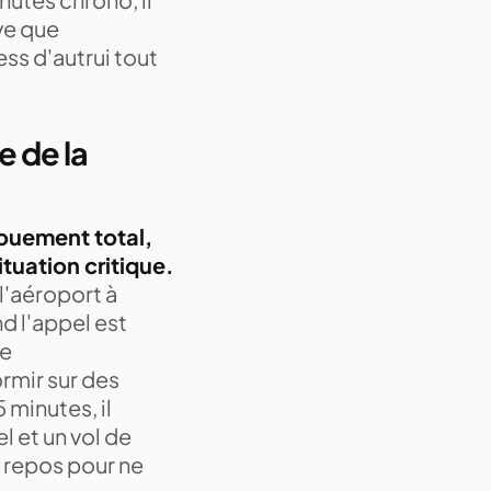
uve que
ess d'autrui tout
e de la
vouement total,
ituation critique.
l'aéroport à
nd l'appel est
le
rmir sur des
 minutes, il
l et un vol de
 repos pour ne