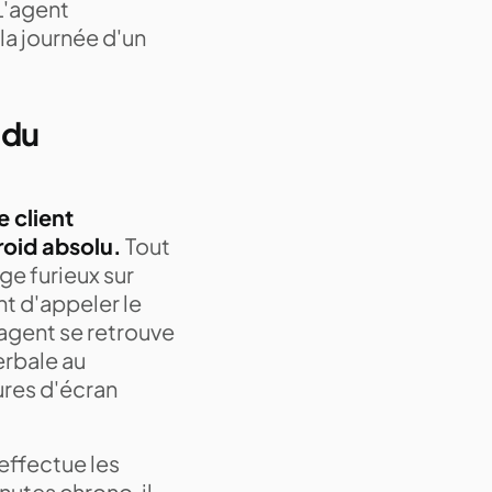
L'agent
la journée d'un
 du
 client
roid absolu.
Tout
e furieux sur
t d'appeler le
'agent se retrouve
verbale au
ures d'écran
 effectue les
nutes chrono, il