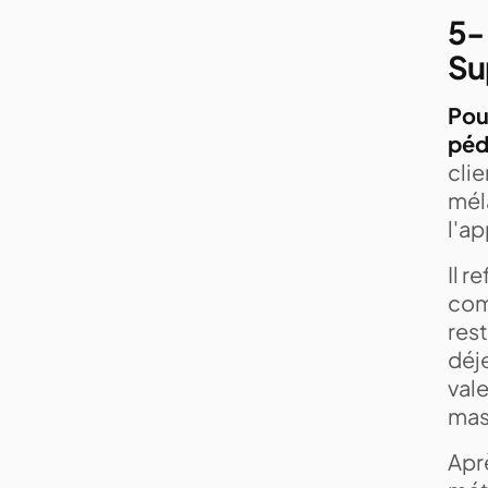
5-
Su
Pou
péd
clie
mél
l'ap
Il r
comm
rest
déje
vale
mass
Aprè