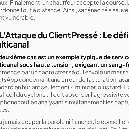
aux. Finalement, un chauffeur accepte la course. 
donne tout à distance. Ainsi, sa ténacité a sauvé 
nt vulnérable.
 L'Attaque du Client Pressé : Le défi
lticanal
deuxième cas est un exemple typique de service
ticanal sous haute tension, exigeant un sang-f
mence par un cadre stressé qui envoie un messag
tsApp concernant une erreur de facturation, avan
dard en hurlant seulement 4 minutes plus tard. L
 l'œil du cyclone : il doit absorber l'agressivité 
éphone tout en analysant simultanément les capt
ues.
 jamais couper la parole ni flancher, le conseiller
pulations correctives sur un logiciel lent. En 6 mi