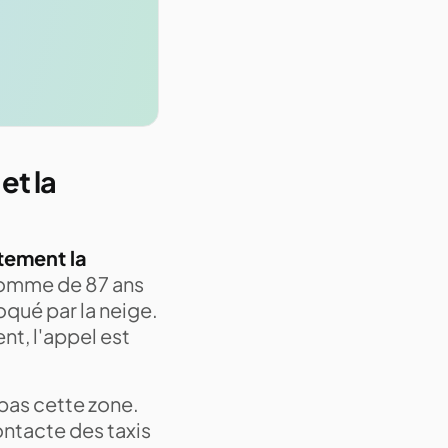
et la
itement la
omme de 87 ans
loqué par la neige.
nt, l'appel est
 pas cette zone.
ontacte des taxis