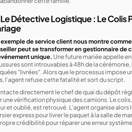
 abandonner cette famille.
 Le Détective Logistique : Le Colis 
riage
 exemple de service client nous montre comme
seiller peut se transformer en gestionnaire de c
événement unique.
Une future mariée appelle en 
ussures sont introuvables à 48h de la cérémonie,
quées "livrées". Alors que le processus impose u
s, l'agent refuse cette fatalité et sort du script.
ontacte directement le chef de quai du dépôt régi
 une vérification physique des camions. Le colis
ur et oublié, est retrouvé. L'agent organise alor
sier express pour livrer le paquet à la salle de 
ropre crédibilité pour réparer une erreur système