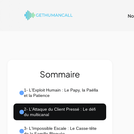
No
Sommaire
1- L'Exploit Humain : Le Papy, la Paëlla
et la Patience
2- L'Attaque du Client Pressé : Le défi
du multicanal
3- L'Impossible Escale : Le Casse-tête
de la Famille Bloquée