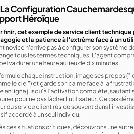
 La Configuration Cauchemardesqu
pport Héroïque
r finir, cet exemple de service client technique
agogie et la patience à l'extrême face à un util
nt novice n'arrive pas à configurer son système d
ange tous les termes techniques. L'agent compr
pel va durer une heure au lieu de dix minutes.
eformule chaque instruction, image ses propos ("le 
e le ciel") et garde son calme face à la frustration
e en ligne jusqu'à l'activation complète, sautant
uner pour ne pas lâcher l'utilisateur. Ce cas dém
ur du service client réside souvent dans l'inves
if accordé à un seul individu.
s ces situations critiques, découvrons une autre