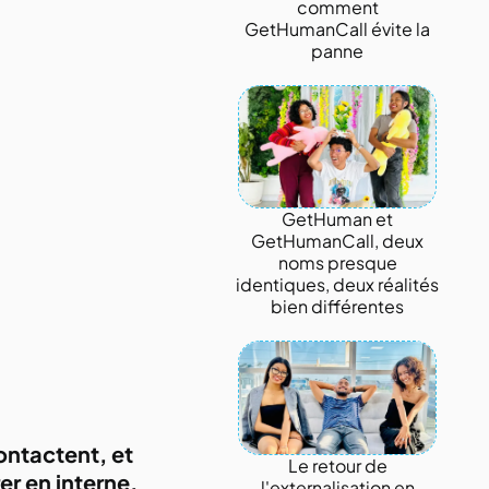
comment
GetHumanCall évite la
panne
GetHuman et
GetHumanCall, deux
noms presque
identiques, deux réalités
bien différentes
ontactent, et
Le retour de
er en interne.
l'externalisation en