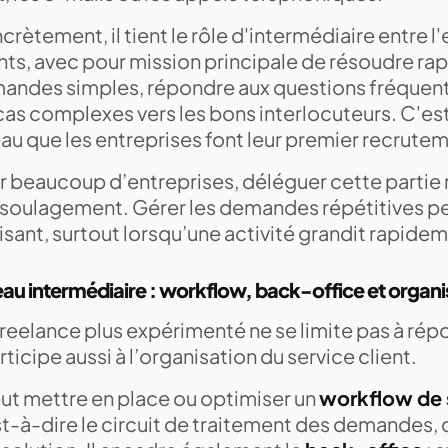
rètement, il tient le rôle d'intermédiaire entre l'
ents, avec pour mission principale de résoudre ra
andes simples, répondre aux questions fréquente
cas complexes vers les bons interlocuteurs. C'es
au que les entreprises font leur premier recrute
r beaucoup d’entreprises, déléguer cette partie
i soulagement. Gérer les demandes répétitives pe
sant, surtout lorsqu’une activité grandit rapide
au intermédiaire : workflow, back-office et organi
reelance plus expérimenté ne se limite pas à répo
articipe aussi à l’organisation du service client.
eut mettre en place ou optimiser un
workflow de s
t-à-dire le circuit de traitement des demandes, 