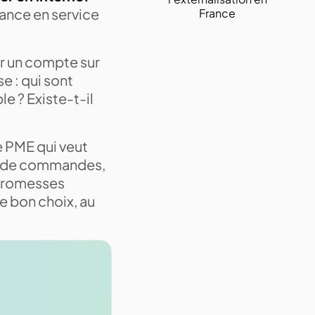
lance en service
France
r un compte sur
se : qui sont
e ? Existe-t-il
e PME qui veut
cs de commandes,
s promesses
le bon choix, au