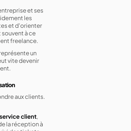
entreprise et ses
pidement les
s et d'orienter
t souvent à ce
ment freelance.
 représente un
ut vite devenir
ment.
sation
ndre aux clients.
ervice client
,
de la réception à