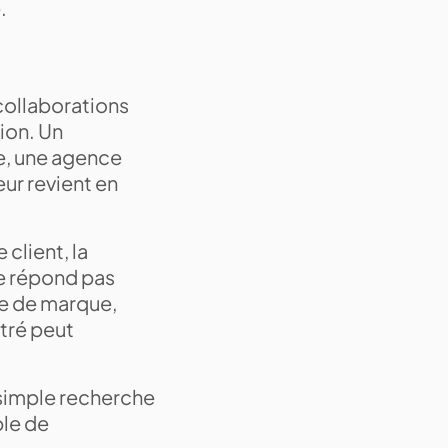
.
collaborations
ion. Un
re, une agence
ur revient en
client, la
e répond pas
ge de marque,
stré peut
simple recherche
ble de