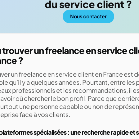
du service client ?
Nous contacter
 trouver un freelance en service cli
ance ?
ver un freelance en service client en France est 
le qu’il y a quelques années. Pourtant, entre les 
aux professionnels et les recommandations, il est
avoir où chercher le bon profil. Parce que derrière
 surtout une personne capable ou non de représen
eprise face à vos clients.
plateformes spécialisées : une recherche rapide et 