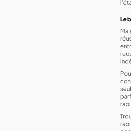
l'é
Le b
Mal
réu
entr
rec
ind
Pour
con
seu
parf
rap
Tro
rapi