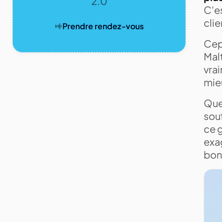
2.0
C'e
clie
Prendre rendez-vous
Cep
Malt
vrai
mie
Que
sou
ce g
exag
bon