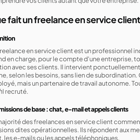
prendre vos clients autant que votre entreprise.
e fait un freelance en service client
nition
reelance en service client est un professionnel 
d en charge, pour le compte d'une entreprise, tou
tion avec ses clients. Il intervient ponctuellement
e, selon les besoins, sans lien de subordination. 
loyé, mais un partenaire de travail autonome. T
il recruté.
missions de base : chat, e-mail et appels clients
majorité des freelances en service client comme
ions dites opérationnelles. Ils répondent aux me
, les e-mails ou les appels téléphoniques.