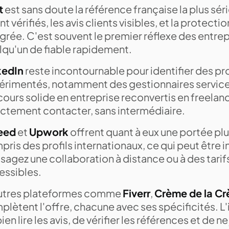
t
est sans doute la référence française la plus séri
nt vérifiés, les avis clients visibles, et la protect
grée. C'est souvent le premier réflexe des entrep
lqu'un de fiable rapidement.
kedIn
reste incontournable pour identifier des pro
érimentés, notamment des gestionnaires service 
cours solide en entreprise reconvertis en freela
ectement contacter, sans intermédiaire.
eed
et
Upwork
offrent quant à eux une portée plus
ris des profils internationaux, ce qui peut être i
sagez une collaboration à distance ou à des tarif
essibles.
utres plateformes comme
Fiverr
,
Crème de la C
lètent l'offre, chacune avec ses spécificités. L
ien lire les avis, de vérifier les références et de n