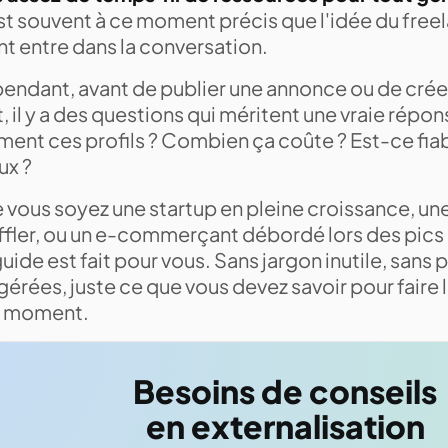
st souvent à ce moment précis que l'idée du free
nt entre dans la conversation.
endant, avant de publier une annonce ou de crée
, il y a des questions qui méritent une vraie répon
ment ces profils ? Combien ça coûte ? Est-ce fiabl
ux ?
 vous soyez une startup en pleine croissance, un
ffler, ou un e-commerçant débordé lors des pi
uide est fait pour vous. Sans jargon inutile, san
érées, juste ce que vous devez savoir pour faire 
 moment.
Besoins de conseils
en externalisation