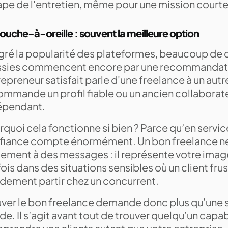
tape de l'entretien, même pour une mission courte
ouche-à-oreille : souvent la meilleure option
gré la popularité des plateformes, beaucoup de 
ssies commencent encore par une recommandat
epreneur satisfait parle d'une freelance à un aut
ommande un profil fiable ou un ancien collaborate
épendant.
quoi cela fonctionne si bien ? Parce qu’en service 
fiance compte énormément. Un bon freelance n
lement à des messages : il représente votre ima
ois dans des situations sensibles où un client fru
idement partir chez un concurrent.
uver le bon freelance demande donc plus qu’une 
de. Il s’agit avant tout de trouver quelqu’un capa