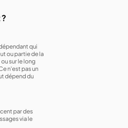
 ?
indépendant qui
t ou partie de la
 ou sur le long
Ce n'est pas un
out dépend du
ncent par des
ssages via le