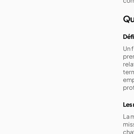
com
Qu
Défi
Un f
pren
rela
term
emp
prof
Les 
La 
miss
chat