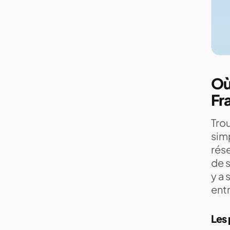
Où
Fr
Trou
simp
rése
de s
y a
entr
Les 