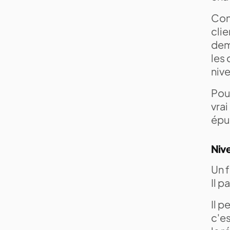
Conc
cli
dem
les 
nive
Pou
vra
épui
Nive
Un f
Il p
Il p
c'es