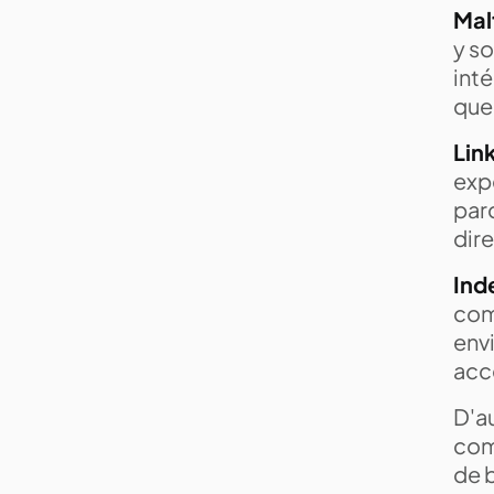
Mal
y so
inté
que
Lin
exp
par
dir
Ind
comp
envi
acc
D'a
comp
de b