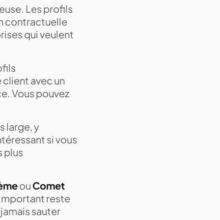
euse. Les profils
ion contractuelle
rises qui veulent
fils
client avec un
nce. Vous pouvez
 large, y
ntéressant si vous
s plus
rème
ou
Comet
'important reste
e jamais sauter